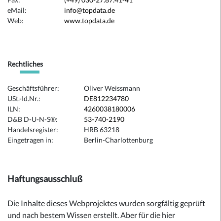
eMail:
info@topdata.de
Web:
www.topdata.de
Rechtliches
Geschäftsführer:
Oliver Weissmann
USt.-Id.Nr.:
DE812234780
ILN:
4260038180006
D&B D-U-N-S®:
53-740-2190
Handelsregister:
HRB 63218
Eingetragen in:
Berlin-Charlottenburg
Haftungsausschluß
Die Inhalte dieses Webprojektes wurden sorgfältig geprüft
und nach bestem Wissen erstellt. Aber für die hier